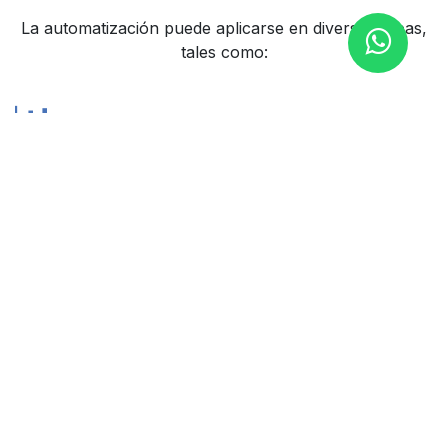
La automatización puede aplicarse en diversas áreas,
tales como:
Finanzas y Contabilidad
Optimiza la facturación, conciliaciones bancarias y
reportes financieros reduciendo errores manuales,
acelerando cierres con mejor visibilidad financiera.
Compras y Ventas
Gestiona órdenes, seguimiento de proveedores y
análisis de mercado. Mejora la precisión de las
órdenes y reduce tiempos de procesamiento,
impulsando crecimiento y satisfacción del cliente.